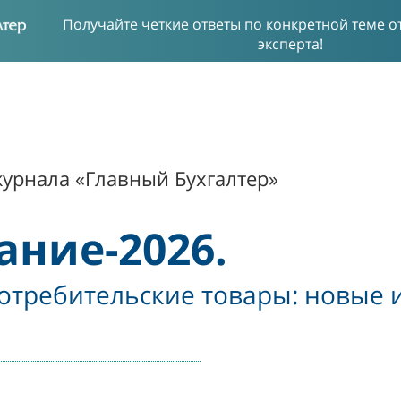
Получайте четкие ответы по конкретной теме 
эксперта!
урнала «Главный Бухгалтер»
ние-2026.
отребительские товары: новые 