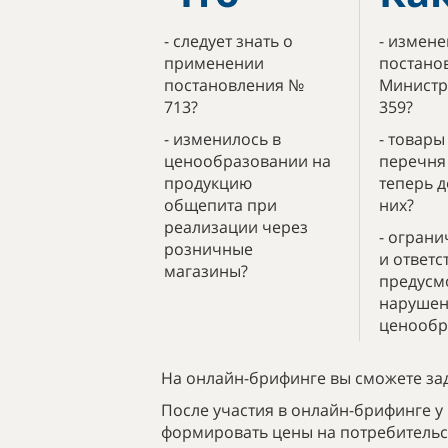
- cледует знать о
- измене
применении
постано
постановления №
Министр
713?
359?
- изменилось в
- товары
ценообразовании на
перечня
продукцию
теперь д
общепита при
них?
реализации через
- огран
розничные
и ответс
магазины?
предусм
нарушен
ценообр
На онлайн-брифинге вы сможете зад
После участия в онлайн-брифинге у
формировать цены на потребительс