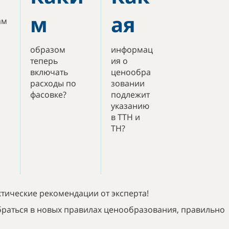
м
ая
ам
образом
информац
теперь
ия о
включать
ценообра
расходы по
зовании
фасовке?
подлежит
указанию
в ТТН и
ТН?
тические рекомендации от эксперта!
обраться в новых правилах ценообразования, правильно